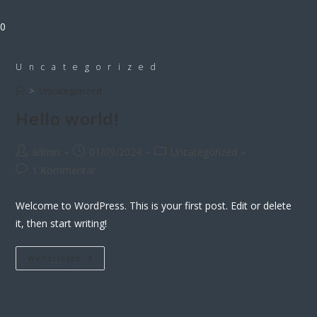
Zum
Inhalt
0
springen
Uncategorized
>
Uncategorized
Hello world!
Beitrags-
Beitrag
Beitrags-
admin
01/09/2024
Uncategorized
Autor:
veröffentlicht:
Kategorie:
Beitrags-
1 Kommentar
Kommentare:
Welcome to WordPress. This is your first post. Edit or delete
it, then start writing!
Hello
Weiterlesen
World!